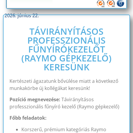
2026. június 22.
TÁVIRÁNYÍTÁSOS
PROFESSZIONÁLIS
FŰNYÍRÓKEZELŐT
(RAYMO GÉPKEZELŐ)
KERESÜNK
Kertészeti ágazatunk bővülése miatt a következő
munkakörbe új kollégákat keresünk!
Pozíció megnevezése:
Távirányításos
professzionális fűnyíró kezelő (Raymo gépkezelő)
Főbb feladatok:
Korszerű, prémium kategóriás Raymo