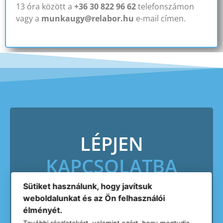
13 óra között a
+36 30 822 96 62
telefonszámon
vagy a
munkaugy@relabor.hu
e-mail címen.
LÉPJEN
KAPCSOLATBA
VELÜNK!
Sütiket használunk, hogy javítsuk
weboldalunkat és az Ön felhasználói
élményét.