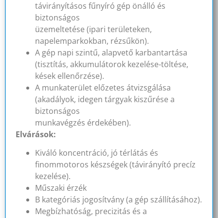
távirányításos fűnyíró gép önálló és
biztonságos
üzemeltetése (ipari területeken,
napelemparkokban, rézsűkön).
A gép napi szintű, alapvető karbantartása
(tisztítás, akkumulátorok kezelése-töltése,
kések ellenőrzése).
A munkaterület előzetes átvizsgálása
(akadályok, idegen tárgyak kiszűrése a
biztonságos
munkavégzés érdekében).
Elvárások:
Kiváló koncentráció, jó térlátás és
finommotoros készségek (távirányító precíz
kezelése).
Műszaki érzék
B kategóriás jogosítvány (a gép szállításához).
Megbízhatóság, precizitás és a