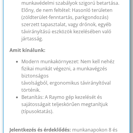
munkavédelmi szabályok szigorú betartása.
Előny, de nem feltétel: Hasonló területen
(zöldterület-fenntartás, parkgondozás)
szerzett tapasztalat, vagy drónok, egyéb
távirányítású eszközök kezelésében való
jártasság.
Amit kínálunk:
Modern munkakörnyezet: Nem kell nehéz
fizikai munkát végezni, a munkavégzés
biztonságos
távolságból, ergonomikus távirányítóval
történik.
Betanítás: A Raymo gép kezelését és
sajátosságait teljeskörűen megtanítjuk
(típusoktatás).
Jelentkezés és érdeklődés:
munkanapokon 8 és