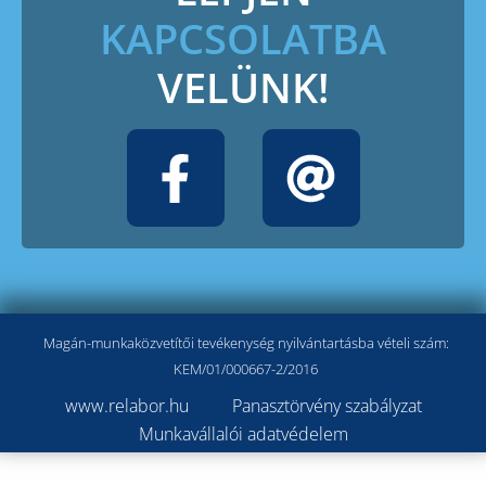
KAPCSOLATBA
VELÜNK!
Magán-munkaközvetítői tevékenység nyilvántartásba vételi szám:
KEM/01/000667-2/2016
www.relabor.hu
Panasztörvény szabályzat
Munkavállalói adatvédelem