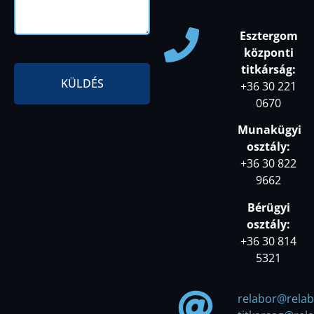
Esztergom
központi
titkárság:
KÜLDÉS
+36 30 221
0670
Munakügyi
osztály:
+36 30 822
9662
Bérügyi
osztály:
+36 30 814
5321
relabor@relab