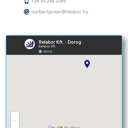
+36 30 248 2049
norbertpinter@relabor.hu