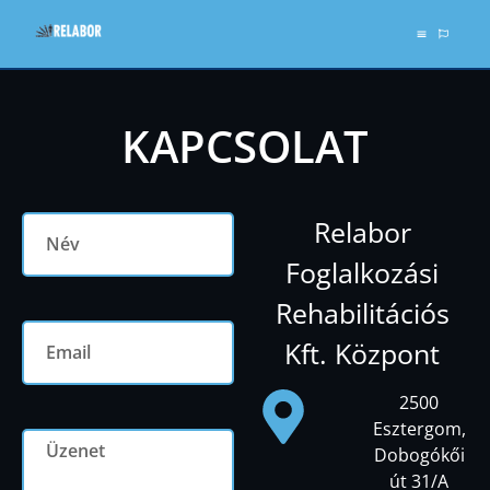
KAPCSOLAT
Relabor
Foglalkozási
Rehabilitációs
Kft. Központ
2500
Esztergom,
Dobogókői
út 31/A