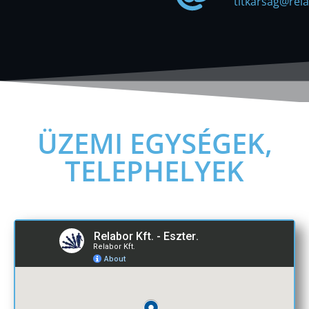
titkarsag@rel
ÜZEMI EGYSÉGEK,
TELEPHELYEK