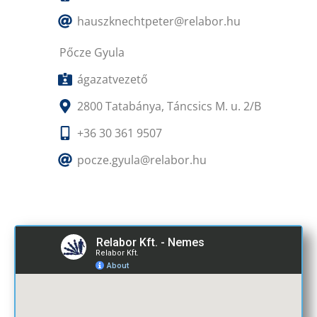
hauszknechtpeter@relabor.hu
Pőcze Gyula
ágazatvezető
2800 Tatabánya, Táncsics M. u. 2/B
+36 30 361 9507
pocze.gyula@relabor.hu