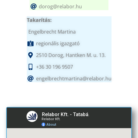
dorog@relabor.hu
Takarítás:
Engelbrecht Martina
regionális igazgató
2510 Dorog, Hantken M. u. 13.
+36 30 196 9507
engelbrechtmartina@relabor.hu